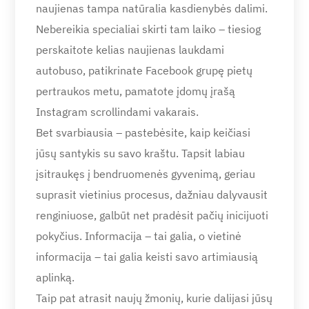
naujienas tampa natūralia kasdienybės dalimi.
Nebereikia specialiai skirti tam laiko – tiesiog
perskaitote kelias naujienas laukdami
autobuso, patikrinate Facebook grupę pietų
pertraukos metu, pamatote įdomų įrašą
Instagram scrollindami vakarais.
Bet svarbiausia – pastebėsite, kaip keičiasi
jūsų santykis su savo kraštu. Tapsit labiau
įsitraukęs į bendruomenės gyvenimą, geriau
suprasit vietinius procesus, dažniau dalyvausit
renginiuose, galbūt net pradėsit pačių inicijuoti
pokyčius. Informacija – tai galia, o vietinė
informacija – tai galia keisti savo artimiausią
aplinką.
Taip pat atrasit naujų žmonių, kurie dalijasi jūsų