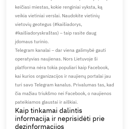
keičiasi miestas, kokie renginiai vyksta, ką
veikia vietiniai verslai. Naudokite vietinių
vietovių geotegus (#kaišiadorys,
#kaišiadoryskraštas) – taip rasite daug
įdomaus turinio.
Telegram kanalai – dar viena galimybė gauti
operatyvias naujienas. Nors Lietuvoje ši
platforma nėra tokia populiari kaip Facebook,
kai kurios organizacijos ir naujienų portalai jau
turi savo Telegram kanalus. Privalumas tas, kad
čia mažiau triukšmo nei Facebook, o naujienos
pateikiamos glaustai ir aiškiai.
Kaip tinkamai dalintis
informacija ir neprisidėti prie
dezinformacijos