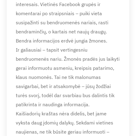
interesais. Vietinės Facebook grupės ir
komentarai po straipsniais – puiki vieta
susipažinti su bendruomenės nariais, rasti
bendraminčių, o kartais net naujų draugų.
Bendra informacijos erdvė jungia žmones.
Ir galiausiai – tapsit vertingesniu
bendruomenės nariu. Žmonės pradės jus laikyti
gerai informuotu asmeniu, kreipsis patarimo,
klaus nuomonės. Tai ne tik malonumas
savigarbai, bet ir atsakomybė – jūsų žodžiai
turės svorį, todėl dar svarbiau bus dalintis tik
patikrinta ir naudinga informacija.
Kaišiadorių kraštas nėra didelis, bet jame
vyksta daug įdomių dalykų. Sekdami vietines
naujienas, ne tik būsite geriau informuoti –