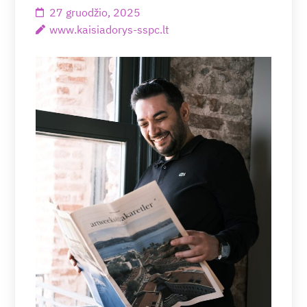
27 gruodžio, 2025
www.kaisiadorys-sspc.lt