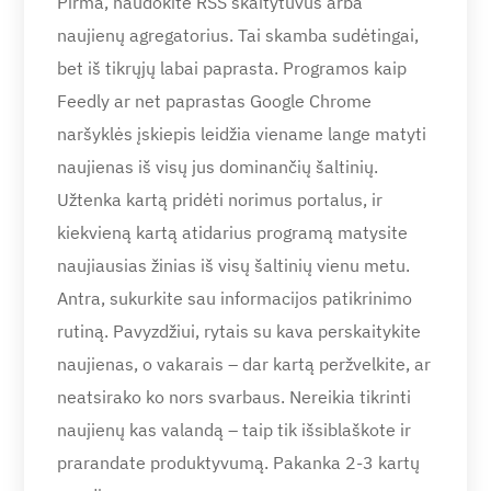
Pirma, naudokite RSS skaitytuvus arba
naujienų agregatorius. Tai skamba sudėtingai,
bet iš tikrųjų labai paprasta. Programos kaip
Feedly ar net paprastas Google Chrome
naršyklės įskiepis leidžia viename lange matyti
naujienas iš visų jus dominančių šaltinių.
Užtenka kartą pridėti norimus portalus, ir
kiekvieną kartą atidarius programą matysite
naujiausias žinias iš visų šaltinių vienu metu.
Antra, sukurkite sau informacijos patikrinimo
rutiną. Pavyzdžiui, rytais su kava perskaitykite
naujienas, o vakarais – dar kartą peržvelkite, ar
neatsirako ko nors svarbaus. Nereikia tikrinti
naujienų kas valandą – taip tik išsiblaškote ir
prarandate produktyvumą. Pakanka 2-3 kartų