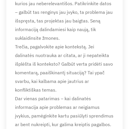
kurios jau neberelevantišos. Patikrinkite datos
– galbūt tas renginys jau įvyko, ta problema jau
išspręsta, tas projektas jau baigtas. Seną
informaciją dalindamiesi kaip naują, tik
suklaidinsite žmones.
Trečia, pagalvokite apie kontekstą. Jei
dalinatės nuotrauka ar citata, ar ji nepateikta
išplėšta iš konteksto? Galbūt verta pridėti savo
komentarą, paaiškinantį situaciją? Tai ypač
svarbu, kai kalbama apie jautrius ar
konfliktiškas temas.
Dar vienas patarimas – kai dalinatės
informacija apie problemas ar neigiamus
įvykius, pamėginkite kartu pasiūlyti sprendimus
ar bent nukreipti, kur galima kreiptis pagalbos.