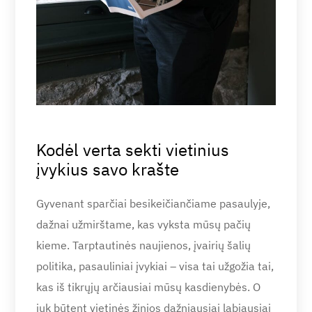
Kodėl verta sekti vietinius
įvykius savo krašte
Gyvenant sparčiai besikeičiančiame pasaulyje,
dažnai užmirštame, kas vyksta mūsų pačių
kieme. Tarptautinės naujienos, įvairių šalių
politika, pasauliniai įvykiai – visa tai užgožia tai,
kas iš tikrųjų arčiausiai mūsų kasdienybės. O
juk būtent vietinės žinios dažniausiai labiausiai