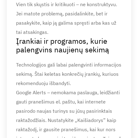
Vien tik skųstis ir kritikuoti – ne konstruktyvu.
Jei matote problemą, pasidalinkite, bet ir
pasakykite, kaip ją galima spręsti arba kas už
tai atsakingas.
Įrankiai ir programos, kurie
palengvins naujienų sekimą
Technologijos gali labai palengvinti informacijos
sekimą. Štai keletas konkrečių įrankių, kuriuos
rekomenduoju išbandyti.
Google Alerts – nemokama paslauga, leidžianti
gauti pranešimus el. paštu, kai internete
pasirodo naujas turinys su jūsų pasirinktais
raktažodžiais. Nustatykite „Kaišiadorys” kaip
raktažodį, ir gausite pranešimus, kai kur nors