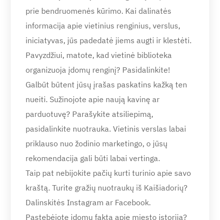
prie bendruomenės kūrimo. Kai dalinatės
informacija apie vietinius renginius, verslus,
iniciatyvas, jūs padedatė jiems augti ir klestėti.
Pavyzdžiui, matote, kad vietinė biblioteka
organizuoja įdomų renginį? Pasidalinkite!
Galbūt būtent jūsų įrašas paskatins kažką ten
nueiti. Sužinojote apie naują kavinę ar
parduotuvę? Parašykite atsiliepimą,
pasidalinkite nuotrauka. Vietinis verslas labai
priklauso nuo žodinio marketingo, o jūsų
rekomendacija gali būti labai vertinga.
Taip pat nebijokite pačių kurti turinio apie savo
kraštą. Turite gražių nuotraukų iš Kaišiadorių?
Dalinskitės Instagram ar Facebook.
Pastebėjote įdomų faktą apie miesto istoriją?