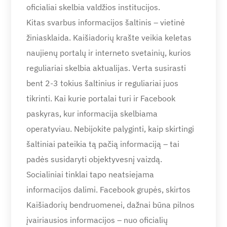
oficialiai skelbia valdžios institucijos.
Kitas svarbus informacijos šaltinis – vietinė
žiniasklaida. Kaišiadorių krašte veikia keletas
naujienų portalų ir interneto svetainių, kurios
reguliariai skelbia aktualijas. Verta susirasti
bent 2-3 tokius šaltinius ir reguliariai juos
tikrinti. Kai kurie portalai turi ir Facebook
paskyras, kur informacija skelbiama
operatyviau. Nebijokite palyginti, kaip skirtingi
šaltiniai pateikia tą pačią informaciją – tai
padės susidaryti objektyvesnį vaizdą.
Socialiniai tinklai tapo neatsiejama
informacijos dalimi. Facebook grupės, skirtos
Kaišiadorių bendruomenei, dažnai būna pilnos
įvairiausios informacijos – nuo oficialių