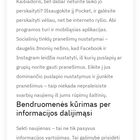
Kaišiadoris, bet dabar neturite laiko jo
perskaityti? Išsaugokite jį Pocket, ir galėsite
perskaityti vėliau, net be interneto ryšio. Abi
programos turi ir mobiliąsias aplikacijas.
Socialinių tinklų pranešimų nustatymai –
daugelis žmonių nežino, kad Facebook ir
Instagram leidžia nustatyti, iš kurių puslapių ar
grupių norite gauti pranešimus. Eikite į jus
dominančio puslapio nustatymus ir įjunkite
pranešimus – taip niekada nepraleisiste
svarbių naujienų iš jums rūpimų šaltinių.
Bendruomenės kūrimas per
informacijos dalijimąsi
Sekti naujienas – tai ne tik pasyvus
informacijos vartojimas. Tai galimybė prisidėti