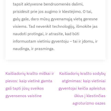
tapsit aktyvesne bendruomenės dalimi,
prisidėsit prie jos augimo ir klestėjimo. O tai,
galų gale, daro mūsų gyvenamąją vietą geresne
visiems. Tad nevenkit technologijų, išmokite jas
naudoti protingai, ir atrasite, kad būti
informuotam vietiniu gyventoju – tai ir įdomu, ir
naudinga, ir prasminga.
Navigacija
Kaišiadorių krašto miškai ir
Kaišiadorių krašto sodybų
tarp
pievos: kaip vietinė gamta
atgimimas: kaip vietiniai
įrašų
gali tapti jūsų sveikos
gyventojai keičia apleistus
gyvensenos vaistine
ūkius į klestinčias
agroturizmo oazes