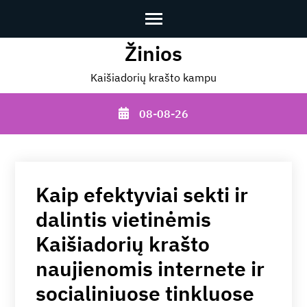
Žinios
Skip
to
Kaišiadorių krašto kampu
content
(Press
08-08-26
Enter)
Kaip efektyviai sekti ir
dalintis vietinėmis
Kaišiadorių krašto
naujienomis internete ir
socialiniuose tinkluose