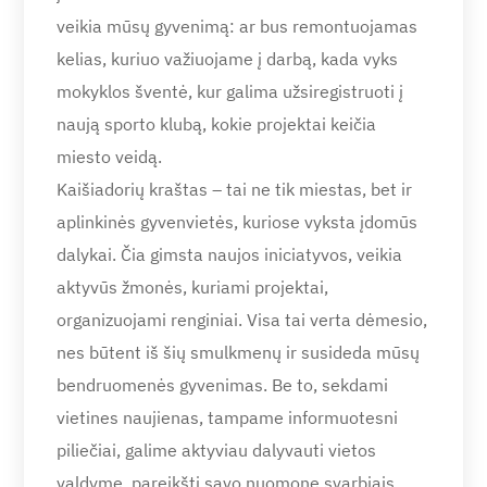
veikia mūsų gyvenimą: ar bus remontuojamas
kelias, kuriuo važiuojame į darbą, kada vyks
mokyklos šventė, kur galima užsiregistruoti į
naują sporto klubą, kokie projektai keičia
miesto veidą.
Kaišiadorių kraštas – tai ne tik miestas, bet ir
aplinkinės gyvenvietės, kuriose vyksta įdomūs
dalykai. Čia gimsta naujos iniciatyvos, veikia
aktyvūs žmonės, kuriami projektai,
organizuojami renginiai. Visa tai verta dėmesio,
nes būtent iš šių smulkmenų ir susideda mūsų
bendruomenės gyvenimas. Be to, sekdami
vietines naujienas, tampame informuotesni
piliečiai, galime aktyviau dalyvauti vietos
valdyme, pareikšti savo nuomonę svarbiais