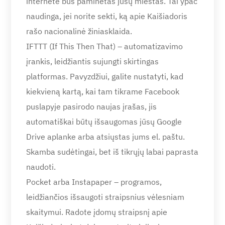
internete bus paminėtas jūsų miestas. Tai ypač
naudinga, jei norite sekti, ką apie Kaišiadoris
rašo nacionalinė žiniasklaida.
IFTTT (If This Then That) – automatizavimo
įrankis, leidžiantis sujungti skirtingas
platformas. Pavyzdžiui, galite nustatyti, kad
kiekvieną kartą, kai tam tikrame Facebook
puslapyje pasirodo naujas įrašas, jis
automatiškai būtų išsaugomas jūsų Google
Drive aplanke arba atsiųstas jums el. paštu.
Skamba sudėtingai, bet iš tikrųjų labai paprasta
naudoti.
Pocket arba Instapaper – programos,
leidžiančios išsaugoti straipsnius vėlesniam
skaitymui. Radote įdomų straipsnį apie