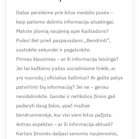
Dabar pereikime prie kitos medalio pusės –
kaip patiems dalintis informacija atsakingai.
Matote įdomią naujieną apie Kaišiadoris?
Puiku! Bet prieš paspausdami „Bendrinti”,
sustokite sekundei ir pagalvokite.
Pirmas klausimas – ar ši informacija teisinga?
Jei tai kažkieno įrašas socialiniame tinkle, ar
yra nuorodų į oficialius šaltinius? Ar galite patys
patvirtinti šią informaciją? Jei ne – geriau
nesidalinskite. Gandai ir netikslios žinios gali
padaryti daug žalos, ypač mažoje
bendruomenėje, kur visi vieni kitus pažįsta.
Antras aspektas – ar ši informacija aktuali?
Kartais žmonės dalijasi senomis naujienomis,