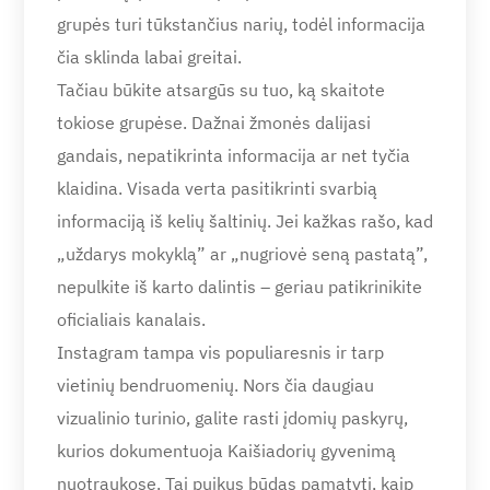
grupės turi tūkstančius narių, todėl informacija
čia sklinda labai greitai.
Tačiau būkite atsargūs su tuo, ką skaitote
tokiose grupėse. Dažnai žmonės dalijasi
gandais, nepatikrinta informacija ar net tyčia
klaidina. Visada verta pasitikrinti svarbią
informaciją iš kelių šaltinių. Jei kažkas rašo, kad
„uždarys mokyklą” ar „nugriovė seną pastatą”,
nepulkite iš karto dalintis – geriau patikrinikite
oficialiais kanalais.
Instagram tampa vis populiaresnis ir tarp
vietinių bendruomenių. Nors čia daugiau
vizualinio turinio, galite rasti įdomių paskyrų,
kurios dokumentuoja Kaišiadorių gyvenimą
nuotraukose. Tai puikus būdas pamatyti, kaip