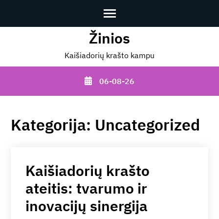
Žinios
Skip
to
Kaišiadorių krašto kampu
content
(Press
06-08-26
Enter)
Kategorija:
Uncategorized
Kaišiadorių krašto
ateitis: tvarumo ir
inovacijų sinergija