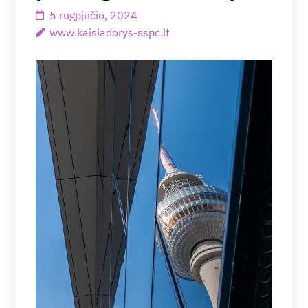
5 rugpjūčio, 2024
www.kaisiadorys-sspc.lt