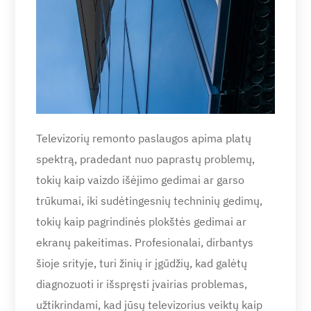
Televizorių remonto paslaugos apima platų
spektrą, pradedant nuo paprastų problemų,
tokių kaip vaizdo išėjimo gedimai ar garso
trūkumai, iki sudėtingesnių techninių gedimų,
tokių kaip pagrindinės plokštės gedimai ar
ekranų pakeitimas. Profesionalai, dirbantys
šioje srityje, turi žinių ir įgūdžių, kad galėtų
diagnozuoti ir išspręsti įvairias problemas,
užtikrindami, kad jūsų televizorius veiktų kaip