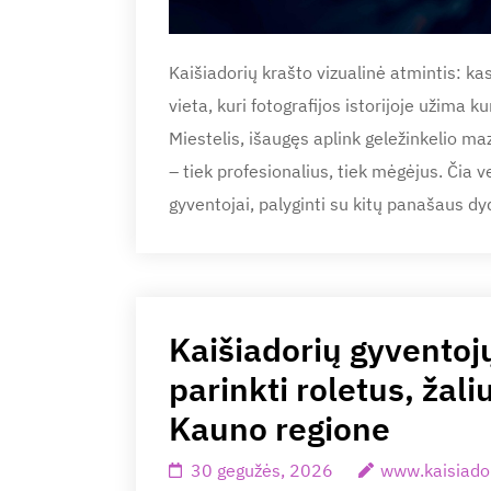
Kaišiadorių krašto vizualinė atmintis: ka
vieta, kuri fotografijos istorijoje užima k
Miestelis, išaugęs aplink geležinkelio m
– tiek profesionalius, tiek mėgėjus. Čia ve
gyventojai, palyginti su kitų panašaus d
Kaišiadorių gyventojų 
parinkti roletus, ža
Kauno regione
30 gegužės, 2026
www.kaisiador