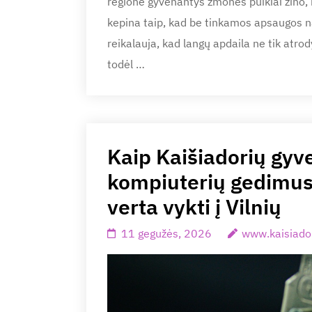
regione gyvenantys žmonės puikiai žino, 
kepina taip, kad be tinkamos apsaugos nam
reikalauja, kad langų apdaila ne tik atrody
todėl …
Kaip Kaišiadorių gyv
kompiuterių gedimus:
verta vykti į Vilnių
11 gegužės, 2026
www.kaisiador