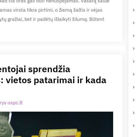
kad čia oras gali būti nenuspėjamas. Vasarą saulė
as virsta tikra pirtimi, o žiemą šaltis ir vėjas
tų gražiai, bet ir padėtų išlaikyti šilumą. Būtent
entojai sprendžia
 vietos patarimai ir kada
ys-sspc.lt