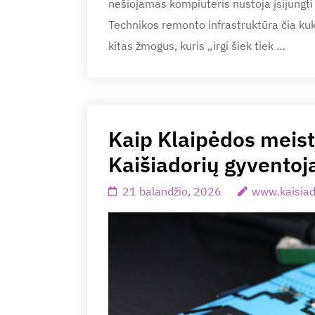
nešiojamas kompiuteris nustoja įsijungti
Technikos remonto infrastruktūra čia kuk
kitas žmogus, kuris „irgi šiek tiek …
Kaip Klaipėdos meistr
Kaišiadorių gyventoja
21 balandžio, 2026
www.kaisiad