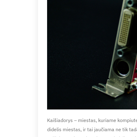
Kaišiadorys – miestas, kuriame kompiute
didelis miestas, ir tai jaučiama ne tik tad