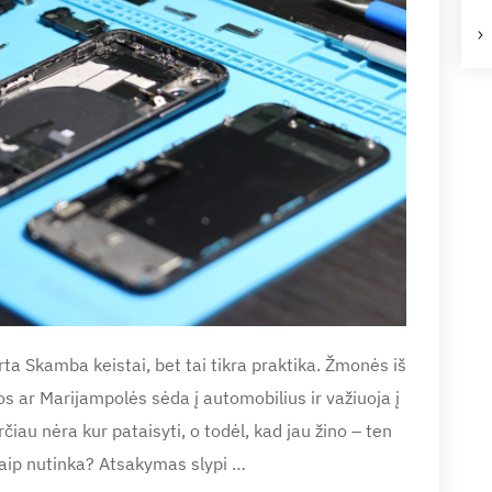
ta Skamba keistai, bet tai tikra praktika. Žmonės iš
os ar Marijampolės sėda į automobilius ir važiuoja į
rčiau nėra kur pataisyti, o todėl, kad jau žino – ten
 taip nutinka? Atsakymas slypi …