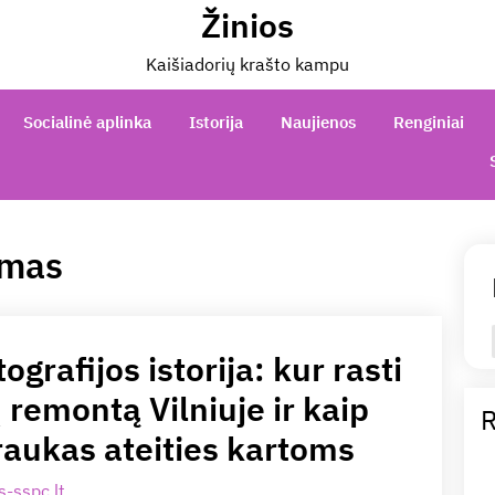
Žinios
Kaišiadorių krašto kampu
Socialinė aplinka
Istorija
Naujienos
Renginiai
imas
ografijos istorija: kur rasti
remontą Vilniuje ir kaip
R
raukas ateities kartoms
-sspc.lt