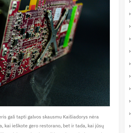
ris gali tapti galvos skausmu Kaišiadorys nėra
a, kai ieškote gero restorano, bet ir tada, kai jūsų