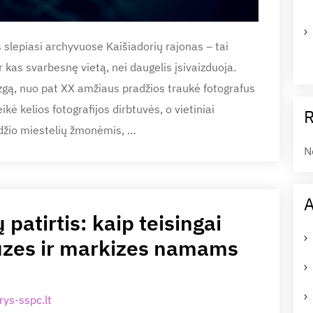
s slepiasi archyvuose Kaišiadorių rajonas – tai
ur kas svarbesnę vietą, nei daugelis įsivaizduoja.
azgą, nuo pat XX amžiaus pradžios traukė fotografus
ikė kelios fotografijos dirbtuvės, o vietiniai
ydžio miestelių žmonėmis, …
N
A
patirtis: kaip teisingai
liuzes ir markizes namams
ys-sspc.lt