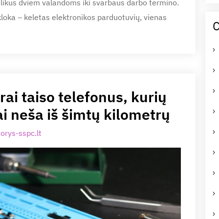
 likus dviem valandoms iki svarbaus darbo termino.
loka – keletas elektronikos parduotuvių, vienas
C
ai taiso telefonus, kurių
i neša iš šimtų kilometrų
orys-sspc.lt