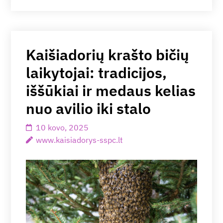
Kaišiadorių krašto bičių
laikytojai: tradicijos,
iššūkiai ir medaus kelias
nuo avilio iki stalo
10 kovo, 2025
www.kaisiadorys-sspc.lt