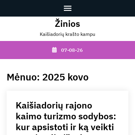
Žinios
Skip
to
Kaišiadorių krašto kampu
content
(Press
07-08-26
Enter)
Mėnuo:
2025 kovo
Kaišiadorių rajono
kaimo turizmo sodybos:
kur apsistoti ir ką veikti