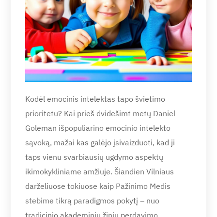
Kodėl emocinis intelektas tapo švietimo
prioritetu? Kai prieš dvidešimt metų Daniel
Goleman išpopuliarino emocinio intelekto
sąvoką, mažai kas galėjo įsivaizduoti, kad ji
taps vienu svarbiausių ugdymo aspektų
ikimokykliniame amžiuje. Šiandien Vilniaus
darželiuose tokiuose kaip Pažinimo Medis
stebime tikrą paradigmos pokytį – nuo
tradicinio akademinių žinių perdavimo