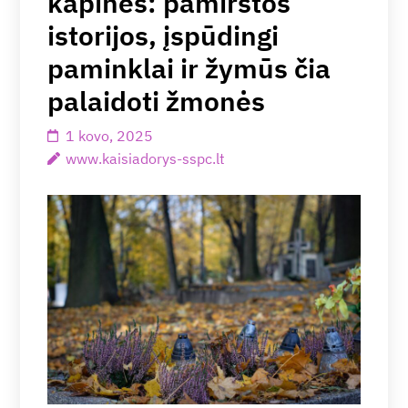
kapinės: pamirštos
istorijos, įspūdingi
paminklai ir žymūs čia
palaidoti žmonės
1 kovo, 2025
www.kaisiadorys-sspc.lt