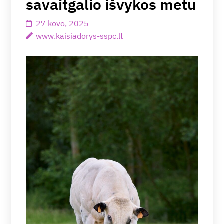
savaitgalio išvykos metu
27 kovo, 2025
www.kaisiadorys-sspc.lt