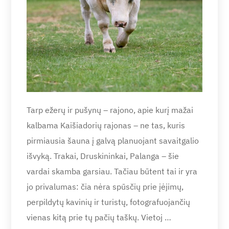
Tarp ežerų ir pušynų – rajono, apie kurį mažai
kalbama Kaišiadorių rajonas – ne tas, kuris
pirmiausia šauna į galvą planuojant savaitgalio
išvyką. Trakai, Druskininkai, Palanga – šie
vardai skamba garsiau. Tačiau būtent tai ir yra
jo privalumas: čia nėra spūsčių prie įėjimų,
perpildytų kavinių ir turistų, fotografuojančių
vienas kitą prie tų pačių taškų. Vietoj …