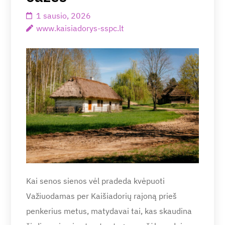
1 sausio, 2026
www.kaisiadorys-sspc.lt
Kai senos sienos vėl pradeda kvėpuoti
Važiuodamas per Kaišiadorių rajoną prieš
penkerius metus, matydavai tai, kas skaudina