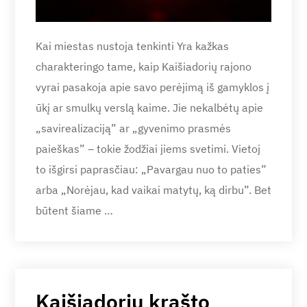
Kai miestas nustoja tenkinti Yra kažkas
charakteringo tame, kaip Kaišiadorių rajono
vyrai pasakoja apie savo perėjimą iš gamyklos į
ūkį ar smulkų verslą kaime. Jie nekalbėtų apie
„savirealizaciją” ar „gyvenimo prasmės
paieškas” – tokie žodžiai jiems svetimi. Vietoj
to išgirsi paprasčiau: „Pavargau nuo to paties”
arba „Norėjau, kad vaikai matytų, ką dirbu”. Bet
būtent šiame …
Kaišiadorių krašto