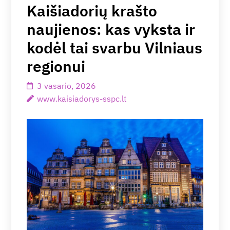
Kaišiadorių krašto
naujienos: kas vyksta ir
kodėl tai svarbu Vilniaus
regionui
3 vasario, 2026
www.kaisiadorys-sspc.lt