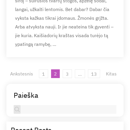
širdį – suirusios tvartų stogos, apžėlę sodai,
langai, užkalti lentomis. Bet dabar? Dabar čia
vyksta kažkas tikrai įdomaus. Žmonės grįžta.
Arba atvyksta nauji. Ir jie neateina tik gyventi –
jie kuria. Kaišiadorių kraštas visada turėjo tą
ypatingą ramybę, …
Įrašų
Ankstesnis
2
Kitas
1
3
…
13
puslapiavimas
Paieška