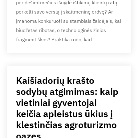
per dešimtmečius išugdė ištikimų klientų ratą,
perkelti savo verslą į skaitmeninę erdvę? Ar
įmanoma konkuruoti su stambiais žaidėjais, kai
biudžetas ribotas, o technologinės žinios
fragmentiškos? Praktika rodo, kad …
Kaišiadorių krašto
sodybų atgimimas: kaip
vietiniai gyventojai
keičia apleistus ūkius į
klestinčias agroturizmo
oazes