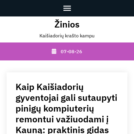
Skip
Žinios
to
Kaišiadorių krašto kampu
content
(Press
07-08-26
Enter)
Kaip Kaišiadorių
gyventojai gali sutaupyti
pinigų kompiuterių
remontui važiuodami į
Kauną: praktinis gidas