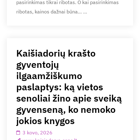
pasirinkimas tikrai ribotas. O kai pasirinkimas
ribotas, kainos dažnai būna… …
Kaišiadorių krašto
gyventojų
ilgaamžiškumo
paslaptys: ką vietos
senoliai žino apie sveiką
gyvenseną, ko nemoko
jokios knygos
3 kovo, 2026