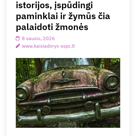
istorijos, įspūdingi
paminklai ir žymūs čia
palaidoti žmonės
8 sausio, 2026
www.kaisiadorys-sspc.lt