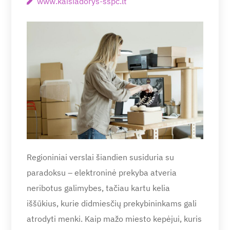
www.kaisiadorys-sspc.lt
Regioniniai verslai šiandien susiduria su
paradoksu – elektroninė prekyba atveria
neribotus galimybes, tačiau kartu kelia
iššūkius, kurie didmiesčių prekybininkams gali
atrodyti menki. Kaip mažo miesto kepėjui, kuris