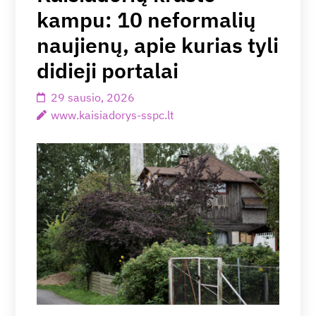
kampu: 10 neformalių
naujienų, apie kurias tyli
didieji portalai
29 sausio, 2026
www.kaisiadorys-sspc.lt