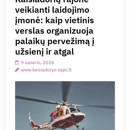
veikianti laidojimo
įmonė: kaip vietinis
verslas organizuoja
palaikų pervežimą į
užsienį ir atgal
9 vasario, 2026
www.kaisiadorys-sspc.lt