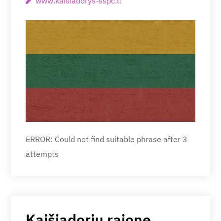
www.kaisiadorys-sspc.lt
ERROR: Could not find suitable phrase after 3
attempts
Kaišiadorių rajone