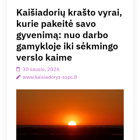
Kaišiadorių krašto vyrai,
kurie pakeitė savo
gyvenimą: nuo darbo
gamykloje iki sėkmingo
verslo kaime
30 sausio, 2026
www.kaisiadorys-sspc.lt